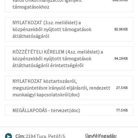
Város Önkormányzattól igényelt
támogatásokhoz
NYILATKOZAT (3.sz. melléklet) a
közpénzekből nyújtott támogatások
82.06 KB
átláthatóságáról
KÖZZÉTÉTELI KÉRELEM (4.sz. melléklet) a
közpénzekből nyújtott támogatások
94.19 KB
átláthatóságáról érintettségéről
NYILATKOZAT köztartozásról,
megszüntetésre irányuló eljárásról, rendezett
27.5 KB
munkaügyi kapcsolatokról(doc)
MEGÁLLAPODÁS - tervezet(doc)
77.5 KB
Ügyfélfogadás:
Cím:
2194 Tura, Petőfi S.