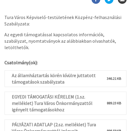
Tura Város Képviselő-testületének Közpénz-felhasználási
Szabályzata:
Az egyedi támogatással kapcsolatos információk,
szabályzat, nyomtatványok az alábbiakban olvashatók,
letölthetők.
Csatolmány(ok):
Az államháztartás körén kívülre juttatott
346.21 KB
támogatások szabályzata
EGYEDI TÁMOGATÁSI KÉRELEM (1.sz.
melléklet) Tura Város Önkormányzattól
889.23 KB
igényelt támogatásokhoz
PÁLYÁZATI ADATLAP (2.sz. melléklet) Tura
898.59 KB