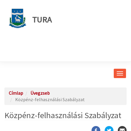
TURA
Navig
átkap
Címlap
Üvegzseb
Közpénz-felhasználási Szabályzat
Közpénz-felhasználási Szabályzat