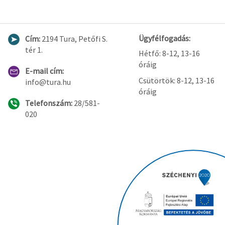
Ügyfélfogadás:
Cím:
2194 Tura, Petőfi S.
tér 1.
Hétfő: 8-12, 13-16
óráig
E-mail cím:
Csütörtök: 8-12, 13-16
info@tura.hu
óráig
Telefonszám:
28/581-
020