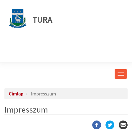
TURA
Navig
átkap
Címlap
Impresszum
Impresszum