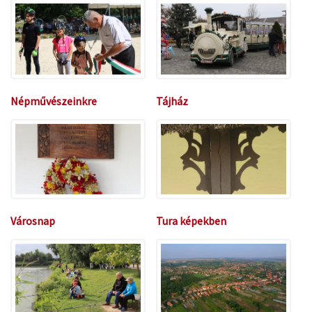
Népművészeinkre
Tájház
emlékezünk
Városnap
Tura képekben