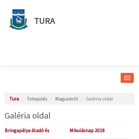
TURA
Navig
átkap
Tura
Település
Magunkról
Galéria oldal
Galéria oldal
Bringapálya átadó és
Mikulásnap 2018
Gyermek Juniális 2022.06.12.