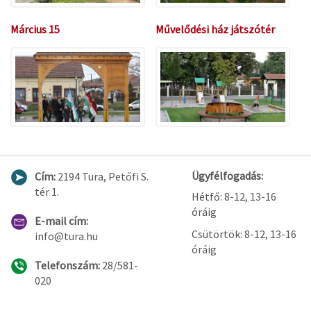
Március 15
Művelődési ház játszótér
Ügyfélfogadás:
Cím:
2194 Tura, Petőfi S.
tér 1.
Hétfő: 8-12, 13-16
óráig
E-mail cím:
Csütörtök: 8-12, 13-16
info@tura.hu
óráig
Telefonszám:
28/581-
020