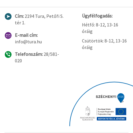
Ügyfélfogadás:
Cím:
2194 Tura, Petőfi S.
tér 1.
Hétfő: 8-12, 13-16
óráig
E-mail cím:
Csütörtök: 8-12, 13-16
info@tura.hu
óráig
Telefonszám:
28/581-
020