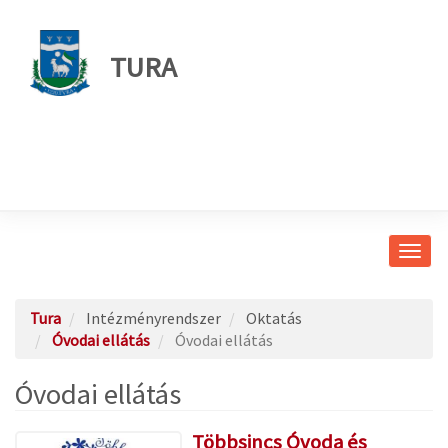
TURA
Navig
átkap
Tura
Intézményrendszer
Oktatás
Óvodai ellátás
Óvodai ellátás
Óvodai ellátás
Többsincs Óvoda és