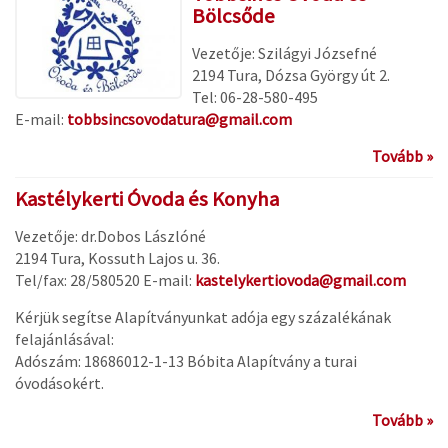
Bölcsőde
Vezetője: Szilágyi Józsefné
2194 Tura, Dózsa György út 2.
Tel: 06-28-580-495
E-mail:
tobbsincsovodatura@gmail.com
Tovább »
Kastélykerti Óvoda és Konyha
Vezetője: dr.Dobos Lászlóné
2194 Tura, Kossuth Lajos u. 36.
Tel/fax: 28/580520 E-mail:
kastelykertiovoda@gmail.com
Kérjük segítse Alapítványunkat adója egy százalékának
felajánlásával:
Adószám: 18686012-1-13 Bóbita Alapítvány a turai
óvodásokért.
Tovább »