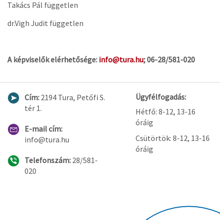
Takács Pál független
dr.Vigh Judit független
A képviselők elérhetősége:
info@tura.hu
; 06-28/581-020
Ügyfélfogadás:
Cím:
2194 Tura, Petőfi S.
tér 1.
Hétfő: 8-12, 13-16
óráig
E-mail cím:
Csütörtök: 8-12, 13-16
info@tura.hu
óráig
Telefonszám:
28/581-
020