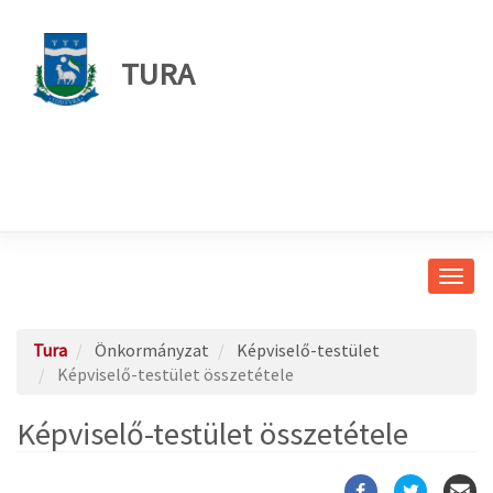
TURA
Navig
átkap
Tura
Önkormányzat
Képviselő-testület
Képviselő-testület összetétele
Képviselő-testület összetétele