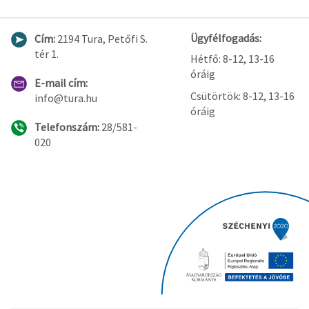
Ügyfélfogadás:
Cím:
2194 Tura, Petőfi S.
tér 1.
Hétfő: 8-12, 13-16
óráig
E-mail cím:
Csütörtök: 8-12, 13-16
info@tura.hu
óráig
Telefonszám:
28/581-
020