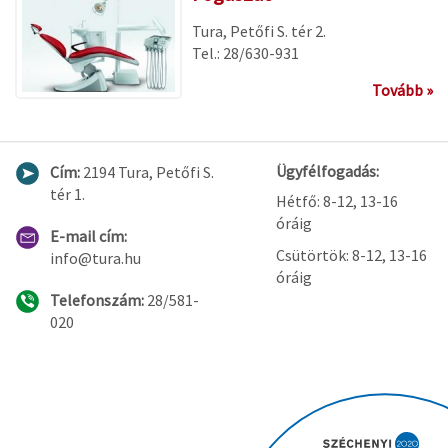
Tura, Petőfi S. tér 2.
Tel.: 28/630-931
Tovább »
Ügyfélfogadás:
Cím:
2194 Tura, Petőfi S.
tér 1.
Hétfő: 8-12, 13-16
óráig
E-mail cím:
Csütörtök: 8-12, 13-16
info@tura.hu
óráig
Telefonszám:
28/581-
020