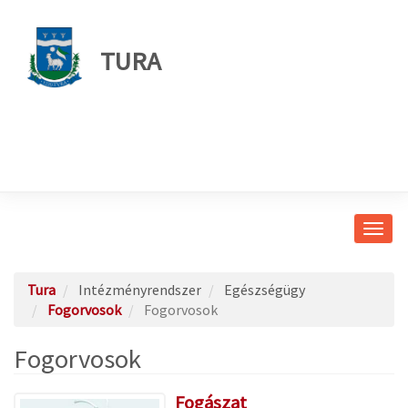
TURA
Navig
átkap
Tura
Intézményrendszer
Egészségügy
Fogorvosok
Fogorvosok
Fogorvosok
Fogászat