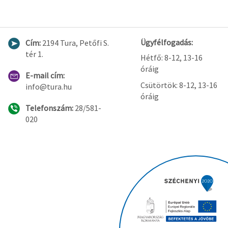
Ügyfélfogadás:
Cím:
2194 Tura, Petőfi S.
tér 1.
Hétfő: 8-12, 13-16
óráig
E-mail cím:
Csütörtök: 8-12, 13-16
info@tura.hu
óráig
Telefonszám:
28/581-
020