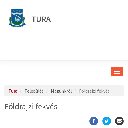
TURA
Navig
átkap
Tura
Település
Magunkról
Földrajzi fekvés
Földrajzi fekvés