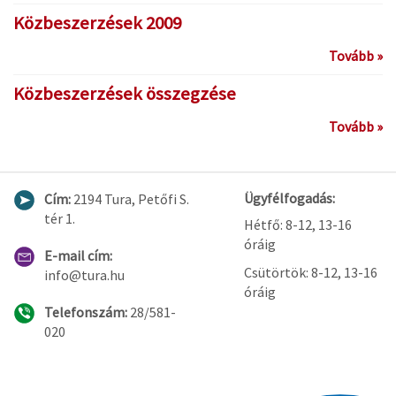
Közbeszerzések 2009
Tovább »
Közbeszerzések összegzése
Tovább »
Ügyfélfogadás:
Cím:
2194 Tura, Petőfi S.
tér 1.
Hétfő: 8-12, 13-16
óráig
E-mail cím:
Csütörtök: 8-12, 13-16
info@tura.hu
óráig
Telefonszám:
28/581-
020