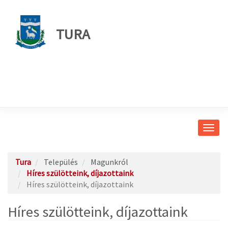
TURA
Navig
átkap
Tura
Település
Magunkról
Híres szülötteink, díjazottaink
Híres szülötteink, díjazottaink
Híres szülötteink, díjazottaink