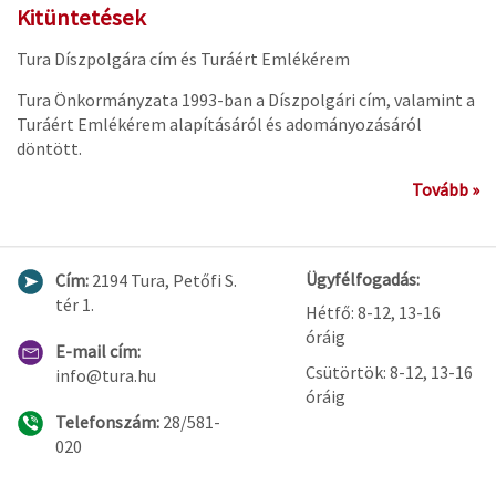
Kitüntetések
Tura Díszpolgára cím és Turáért Emlékérem
Tura Önkormányzata 1993-ban a Díszpolgári cím, valamint a
Turáért Emlékérem alapításáról és adományozásáról
döntött.
Tovább »
Ügyfélfogadás:
Cím:
2194 Tura, Petőfi S.
tér 1.
Hétfő: 8-12, 13-16
óráig
E-mail cím:
Csütörtök: 8-12, 13-16
info@tura.hu
óráig
Telefonszám:
28/581-
020