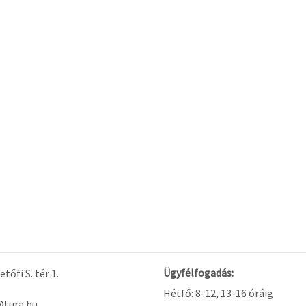
Ügyfélfogadás:
tőfi S. tér 1.
Hétfő: 8-12, 13-16 óráig
@tura.hu