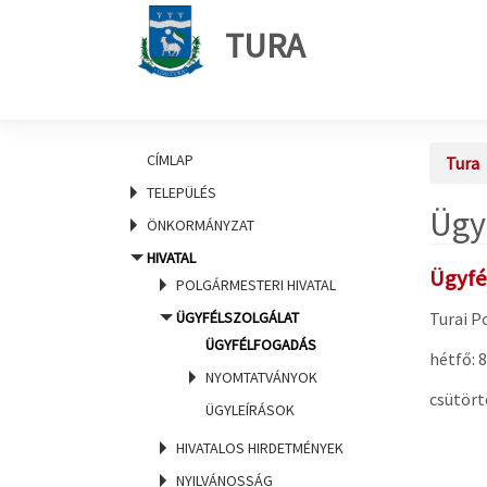
TURA
CÍMLAP
Tura
TELEPÜLÉS
Ügy
ÖNKORMÁNYZAT
HIVATAL
Ügyfé
POLGÁRMESTERI HIVATAL
ÜGYFÉLSZOLGÁLAT
Turai P
ÜGYFÉLFOGADÁS
hétfő: 8
NYOMTATVÁNYOK
csütört
ÜGYLEÍRÁSOK
HIVATALOS HIRDETMÉNYEK
NYILVÁNOSSÁG