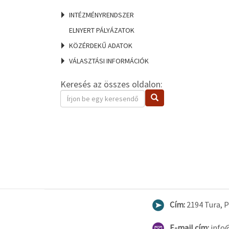
INTÉZMÉNYRENDSZER
ELNYERT PÁLYÁZATOK
KÖZÉRDEKŰ ADATOK
VÁLASZTÁSI INFORMÁCIÓK
Keresés az összes oldalon:
Keresendő
Keresés
kifejezés
Cím:
2194 Tura, Pe
E-mail cím:
info