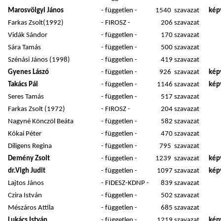
Marosvölgyi János
- független -
1540 szavazat
képv
Farkas Zsolt(1992)
- FIROSZ -
206 szavazat
Vidák Sándor
- független -
170 szavazat
Sára Tamás
- független -
500 szavazat
Szénási János (1998)
- független -
419 szavazat
Gyenes Lászó
- független -
926 szavazat
képv
Takács Pál
- független -
1146 szavazat
képv
Seres Tamás
- független -
517 szavazat
Farkas Zsolt (1972)
- FIROSZ -
204 szavazat
Nagyné Könczöl Beáta
- független -
582 szavazat
Kókai Péter
- független -
470 szavazat
Diligens Regina
- független -
795 szavazat
Demény Zsolt
- független -
1239 szavazat
képv
dr.Vigh Judit
- független -
1097 szavazat
képv
Lajtos János
- FIDESZ-KDNP -
839 szavazat
Czira István
- független -
502 szavazat
Mészáros Attila
- független -
685 szavazat
Lukács István
- független -
1219 szavazat
képv