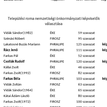
Települési roma nemzetiségi önkormányzati képviselők
választása
Vidák Sándor(1982)
ÉKE
59 szavazat
Szénási Róbert
FIROSZ
95 szavazat
Lakatosné Buzás Mariann
PHRALIPE
125 szavazat
kép
Rácz Jenő
PHRALIPE
111 szavazat
kép
Farkas Pál
ÉKE
52 szavazat
Csollák Rudolf
PHRALIPE
120 szavazat
kép
Kállai Zsolt
ÉKE
46 szavazat
Farkas Zsolt(1992)
FIROSZ
82 szavazat
Farkas Béla
PHRALIPE
103 szavazat
kép
Vidák Zoltán
FIROSZ
63 szavazat
Vidák Sándor(1964)
ÉKE
65 szavazat
Kátai Ádám László
ÉKE
80 szavazat
Farkas Zsolt(1972)
FIROSZ
100 szavazat