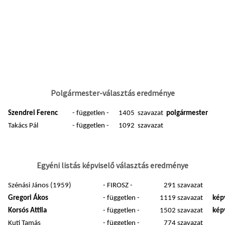
Polgármester-választás eredménye
Szendrei Ferenc
- független -
1405 szavazat
polgármester
Takács Pál
- független -
1092 szavazat
Egyéni listás képviselő választás eredménye
Szénási János (1959)
- FIROSZ -
291 szavazat
Gregori Ákos
- független -
1119 szavazat
képv
Korsós Attila
- független -
1502 szavazat
képv
Kuti Tamás
- független -
774 szavazat