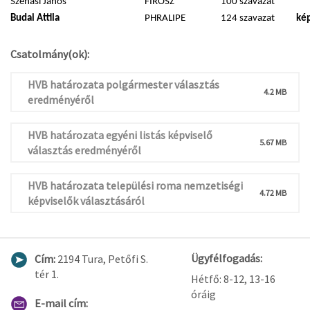
Szénási János
FIROSZ
100 szavazat
Budai Attila
PHRALIPE
124 szavazat
kép
Csatolmány(ok):
HVB határozata polgármester választás
4.2 MB
eredményéről
HVB határozata egyéni listás képviselő
5.67 MB
választás eredményéről
HVB határozata települési roma nemzetiségi
4.72 MB
képviselők választásáról
Ügyfélfogadás:
Cím:
2194 Tura, Petőfi S.
tér 1.
Hétfő: 8-12, 13-16
óráig
E-mail cím: