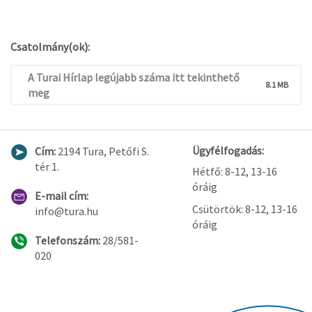
Csatolmány(ok):
A Turai Hírlap legújabb száma itt tekinthető
8.1 MB
meg
Ügyfélfogadás:
Cím:
2194 Tura, Petőfi S.
tér 1.
Hétfő: 8-12, 13-16
óráig
E-mail cím:
Csütörtök: 8-12, 13-16
info@tura.hu
óráig
Telefonszám:
28/581-
020