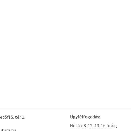
Ügyfélfogadás:
tőfi S. tér 1.
Hétfő: 8-12, 13-16 óráig
@tura.hu