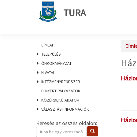
TURA
CÍMLAP
Címl
TELEPÜLÉS
Ház
ÖNKORMÁNYZAT
HIVATAL
Házio
INTÉZMÉNYRENDSZER
ELNYERT PÁLYÁZATOK
KÖZÉRDEKŰ ADATOK
VÁLASZTÁSI INFORMÁCIÓK
Házio
Keresés az összes oldalon:
Keresendő
Keresés
kifejezés