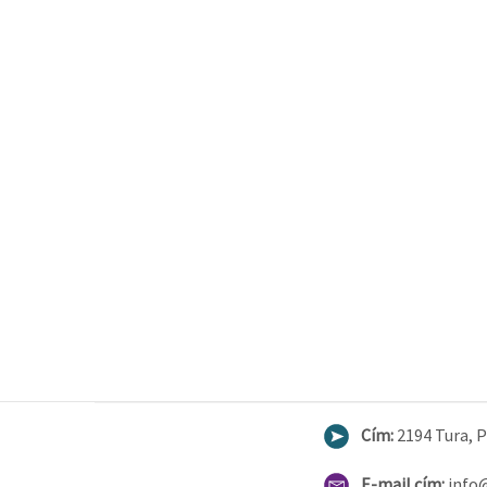
Cím:
2194 Tura, Pe
E-mail cím:
info