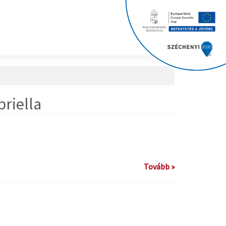
briella
Tovább »