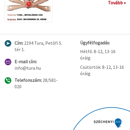
Tovább »
Ügyfélfogadás:
Cím:
2194 Tura, Petőfi S.
tér 1.
Hétfő: 8-12, 13-16
óráig
E-mail cím:
Csütörtök: 8-12, 13-16
info@tura.hu
óráig
Telefonszám:
28/581-
020