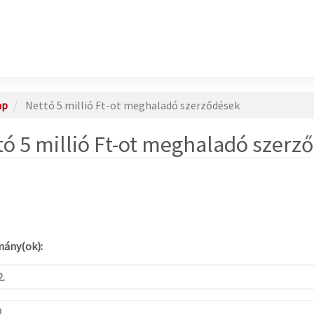
ap
Nettó 5 millió Ft-ot meghaladó szerződések
tó 5 millió Ft-ot meghaladó szerz
ány(ok):
.
1