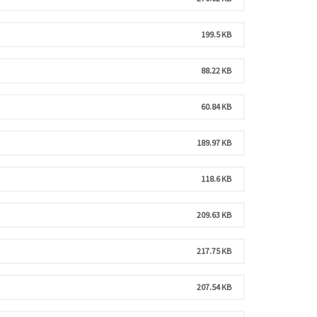
199.5 KB
88.22 KB
60.84 KB
189.97 KB
118.6 KB
209.63 KB
217.75 KB
207.54 KB