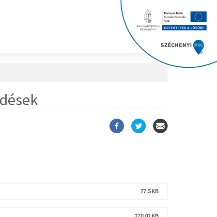
ődések
77.5 KB
270.02 KB