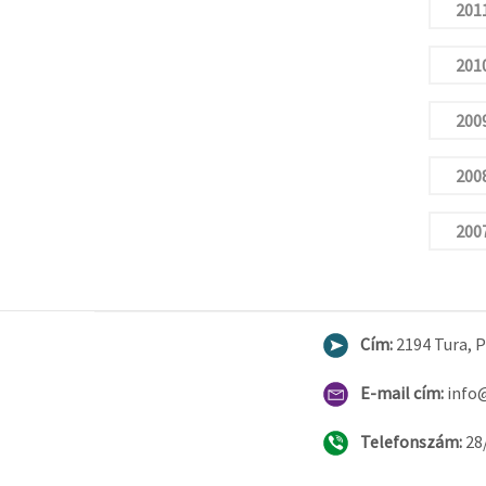
2011
2010
2009
2008
2007
Cím:
2194 Tura, Pe
E-mail cím:
info
Telefonszám:
28