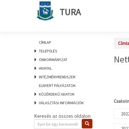
TURA
CÍMLAP
Címl
TELEPÜLÉS
Net
ÖNKORMÁNYZAT
HIVATAL
INTÉZMÉNYRENDSZER
ELNYERT PÁLYÁZATOK
KÖZÉRDEKŰ ADATOK
Csatolm
VÁLASZTÁSI INFORMÁCIÓK
2022
Keresés az összes oldalon:
Keresendő
Keresés
kifejezés
202