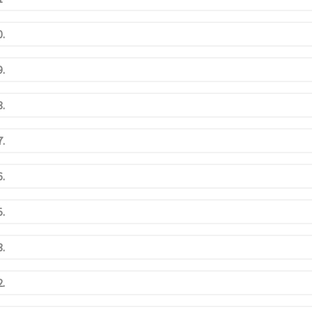
.
.
.
.
.
.
.
.