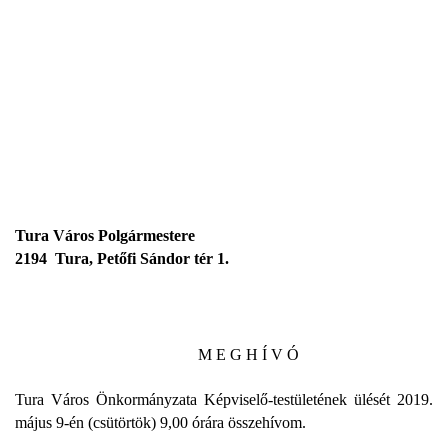
Tura Város Polgármestere
2194
Tura, Petőfi Sándor tér 1.
M E G H Í V Ó
Tura Város Önkormányzata Képviselő-testületének ülését 2019.
május 9-én (csütörtök) 9,00 órára összehívom.