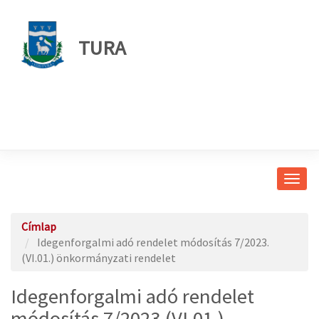
TURA
Navig
átkap
Címlap
Idegenforgalmi adó rendelet módosítás 7/2023.
(VI.01.) önkormányzati rendelet
Idegenforgalmi adó rendelet
módosítás 7/2023.(VI.01.)