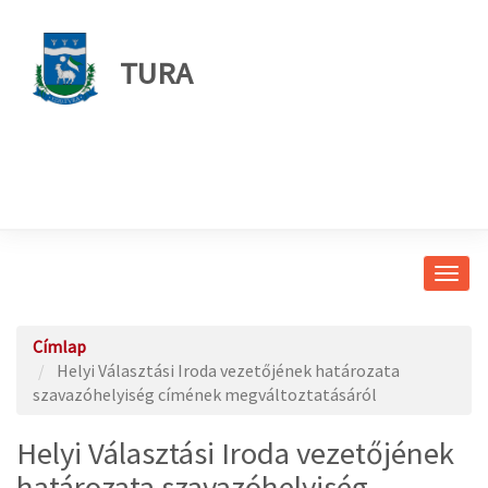
TURA
Navig
átkap
Címlap
Helyi Választási Iroda vezetőjének határozata
szavazóhelyiség címének megváltoztatásáról
Helyi Választási Iroda vezetőjének
határozata szavazóhelyiség