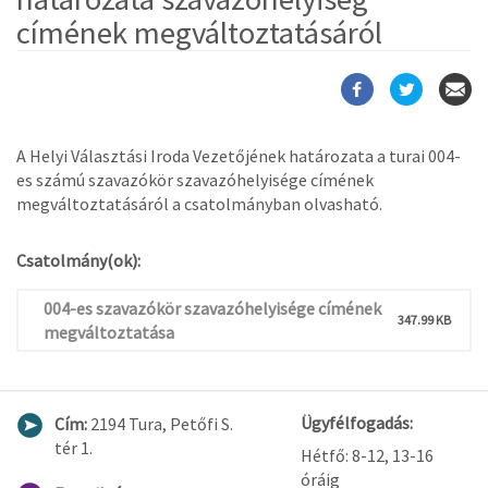
címének megváltoztatásáról
A Helyi Választási Iroda Vezetőjének határozata a turai 004-
es számú szavazókör szavazóhelyisége címének
megváltoztatásáról a csatolmányban olvasható.
Csatolmány(ok):
004-es szavazókör szavazóhelyisége címének
347.99 KB
megváltoztatása
Ügyfélfogadás:
Cím:
2194 Tura, Petőfi S.
tér 1.
Hétfő: 8-12, 13-16
óráig