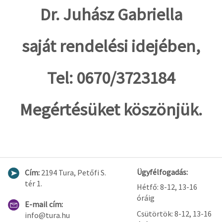
Dr. Juhász Gabriella
saját rendelési idejében,
Tel: 0670/3723184
Megértésüket köszönjük.
Ügyfélfogadás:
Cím:
2194 Tura, Petőfi S.
tér 1.
Hétfő: 8-12, 13-16
óráig
E-mail cím:
Csütörtök: 8-12, 13-16
info@tura.hu