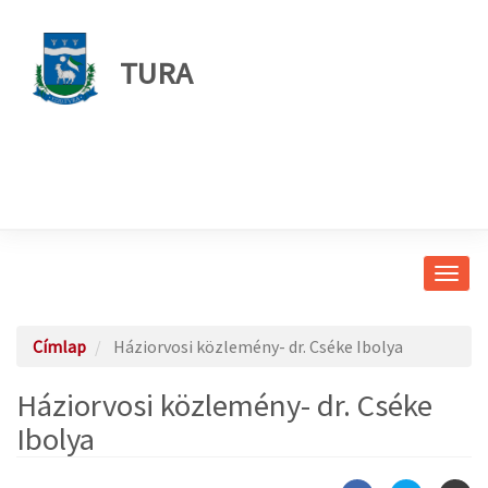
TURA
Navig
átkap
Címlap
Háziorvosi közlemény- dr. Cséke Ibolya
Háziorvosi közlemény- dr. Cséke
Ibolya