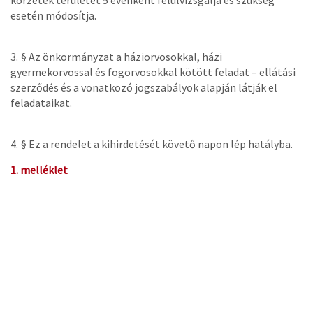
körzetek területét 5 évenként felülvizsgálja és szükség
esetén módosítja.
3. §
Az önkormányzat a háziorvosokkal, házi
gyermekorvossal és fogorvosokkal kötött feladat – ellátási
szerződés és a vonatkozó jogszabályok alapján látják el
feladataikat.
4. §
Ez a rendelet a kihirdetését követő napon lép hatályba.
1. melléklet