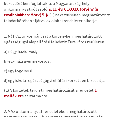
bekezdésében foglaltakra, a Magyarország helyi
önkormányzatiról szóló
2011. évi CLXXXIX. törvény (a
továbbiakban: Mötv.) 5. §
. (1) bekezdésében meghatározott
feladatkörében eljárva, az alábbi rendeletet alkotja:
1. §
(1)
Az önkormányzat a törvényben meghatározott
egészségügyi alapellátási feladatit Tura város területén
a)
négy háziorvosi,
b)
egy házi gyermekorvosi,
c)
egy fogorvosi
d)
egy iskola- egészségügyi ellátási körzetben biztosítja.
(2)
A körzetek területi meghatározását a rendelet
1.
melléklet
e tartalmazza.
2. §
Az önkormányzat rendeletében meghatározott