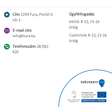
Ügyfélfogadás:
Cím:
2194 Tura, Petőfi S.
tér 1.
Hétfő: 8-12, 13-16
óráig
E-mail cím:
Csütörtök: 8-12, 13-16
info@tura.hu
óráig
Telefonszám:
28/581-
020