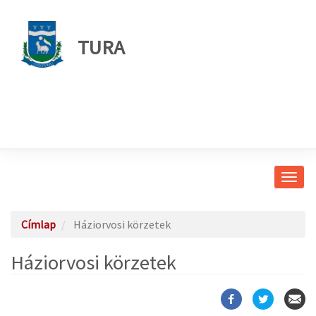
TURA
Navig
átkap
Címlap
Háziorvosi körzetek
Háziorvosi körzetek